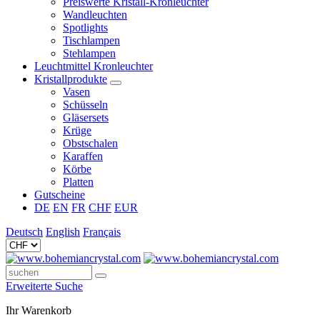
Preiswerte Kristall-Kronleuchter
Wandleuchten
Spotlights
Tischlampen
Stehlampen
Leuchtmittel Kronleuchter
Kristallprodukte
Vasen
Schüsseln
Gläsersets
Krüge
Obstschalen
Karaffen
Körbe
Platten
Gutscheine
DE
EN
FR
CHF
EUR
Deutsch
English
Français
Erweiterte Suche
Ihr Warenkorb