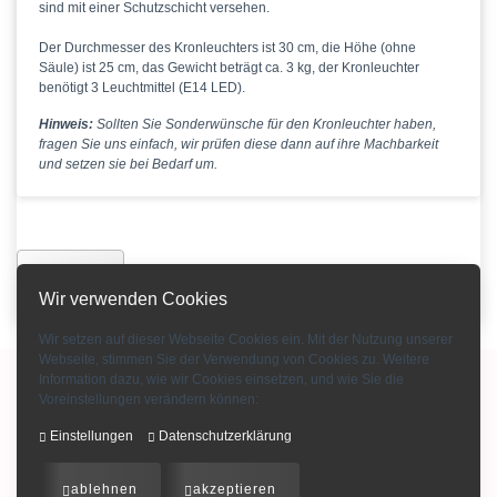
sind mit einer Schutzschicht versehen.
Der Durchmesser des Kronleuchters ist 30 cm, die Höhe (ohne
Säule) ist 25 cm, das Gewicht beträgt ca. 3 kg, der Kronleuchter
benötigt 3 Leuchtmittel (E14 LED).
Hinweis:
Sollten Sie Sonderwünsche für den Kronleuchter haben,
fragen Sie uns einfach, wir prüfen diese dann auf ihre Machbarkeit
und setzen sie bei Bedarf um.
Zurück
Wir verwenden Cookies
Wir setzen auf dieser Webseite Cookies ein. Mit der Nutzung unserer
Webseite, stimmen Sie der Verwendung von Cookies zu. Weitere
Information dazu, wie wir Cookies einsetzen, und wie Sie die
Copyright © 2015-2026 Bohemian Crystal GmbH
Voreinstellungen verändern können:
Impressum
-
AGB
-
Kontakt
-
Zahlungsarten
-
Über uns
-
Datenschutz
-
Einstellungen
Datenschutzerklärung
Kristallglas Katalog Download
-
Kronleuchter Katalog Download
info@bohemiancrystal.com
ablehnen
akzeptieren