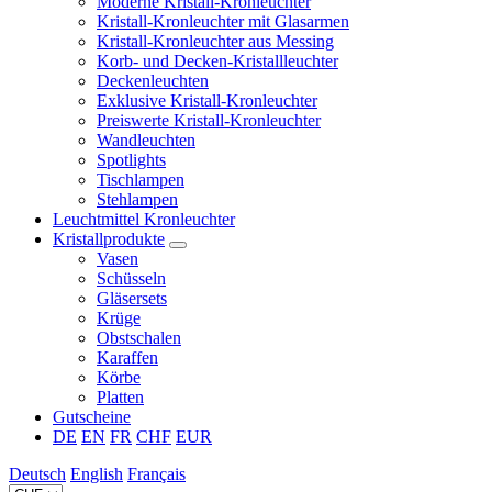
Moderne Kristall-Kronleuchter
Kristall-Kronleuchter mit Glasarmen
Kristall-Kronleuchter aus Messing
Korb- und Decken-Kristallleuchter
Deckenleuchten
Exklusive Kristall-Kronleuchter
Preiswerte Kristall-Kronleuchter
Wandleuchten
Spotlights
Tischlampen
Stehlampen
Leuchtmittel Kronleuchter
Kristallprodukte
Vasen
Schüsseln
Gläsersets
Krüge
Obstschalen
Karaffen
Körbe
Platten
Gutscheine
DE
EN
FR
CHF
EUR
Deutsch
English
Français