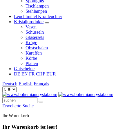
Spotlights
Tischlampen
Stehlampen
Leuchtmittel Kronleuchter
Kristallprodukte
Vasen
Schüsseln
Gläsersets
Krüge
Obstschalen
Karaffen
Körbe
Platten
Gutscheine
DE
EN
FR
CHF
EUR
Deutsch
English
Français
Erweiterte Suche
Ihr Warenkorb
Ihr Warenkorb ist leer!