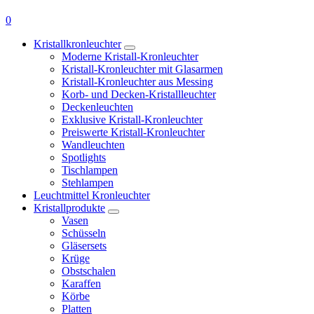
0
Kristallkronleuchter
Moderne Kristall-Kronleuchter
Kristall-Kronleuchter mit Glasarmen
Kristall-Kronleuchter aus Messing
Korb- und Decken-Kristallleuchter
Deckenleuchten
Exklusive Kristall-Kronleuchter
Preiswerte Kristall-Kronleuchter
Wandleuchten
Spotlights
Tischlampen
Stehlampen
Leuchtmittel Kronleuchter
Kristallprodukte
Vasen
Schüsseln
Gläsersets
Krüge
Obstschalen
Karaffen
Körbe
Platten