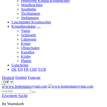
Preiswerte Kristall-Kronleuchter
Wandleuchten
Spotlights
Tischlampen
Stehlampen
Leuchtmittel Kronleuchter
Kristallprodukte
Vasen
Schüsseln
Gläsersets
Krüge
Obstschalen
Karaffen
Körbe
Platten
Gutscheine
DE
EN
FR
CHF
EUR
Deutsch
English
Français
Erweiterte Suche
Ihr Warenkorb