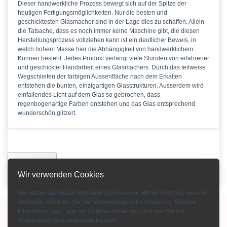
Dieser handwerkliche Prozess bewegt sich auf der Spitze der
heutigen Fertigungsmöglichkeiten. Nur die besten und
geschicktesten Glasmacher sind in der Lage dies zu schaffen. Allein
die Tatsache, dass es noch immer keine Maschine gibt, die diesen
Herstellungsprozess vollziehen kann ist ein deutlicher Beweis, in
welch hohem Masse hier die Abhängigkeit von handwerklichem
Können besteht. Jedes Produkt verlangt viele Stunden von erfahrener
und geschickter Handarbeit eines Glasmachers. Durch das teilweise
Wegschleifen der farbigen Aussenfläche nach dem Erkalten
entstehen die bunten, einzigartigen Glasstrukturen. Ausserdem wird
einfallendes Licht auf dem Glas so gebrochen, dass
regenbogenartige Farben entstehen und das Glas entsprechend
wunderschön glitzert.
Zurück
Wir verwenden Cookies
Wir setzen auf dieser Webseite Cookies ein. Mit der Nutzung unserer
Webseite, stimmen Sie der Verwendung von Cookies zu. Weitere
Information dazu, wie wir Cookies einsetzen, und wie Sie die
Copyright © 2015-2026 Bohemian Crystal GmbH
Voreinstellungen verändern können:
Impressum
-
AGB
-
Kontakt
-
Zahlungsarten
-
Über uns
-
Datenschutz
-