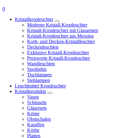
0
Kristallkronleuchter
Moderne Kristall-Kronleuchter
Kristall-Kronleuchter mit Glasarmen
Kristall-Kronleuchter aus Messing
Korb- und Decken-Kristallleuchter
Deckenleuchten
Exklusive Kristall-Kronleuchter
Preiswerte Kristall-Kronleuchter
Wandleuchten
Spotlights
Tischlampen
Stehlampen
Leuchtmittel Kronleuchter
Kristallprodukte
Vasen
Schüsseln
Gläsersets
Krüge
Obstschalen
Karaffen
Körbe
Platten