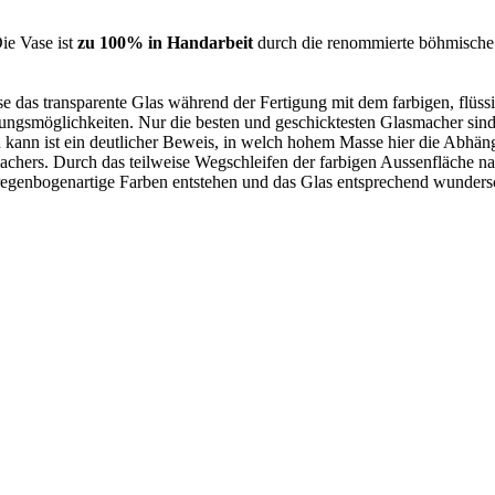
ie Vase ist
zu 100% in Handarbeit
durch die renommierte böhmis
se das transparente Glas während der Fertigung mit dem farbigen, flüs
ungsmöglichkeiten. Nur die besten und geschicktesten Glasmacher sind i
n kann ist ein deutlicher Beweis, in welch hohem Masse hier die Abhä
chers. Durch das teilweise Wegschleifen der farbigen Aussenfläche nac
regenbogenartige Farben entstehen und das Glas entsprechend wundersc