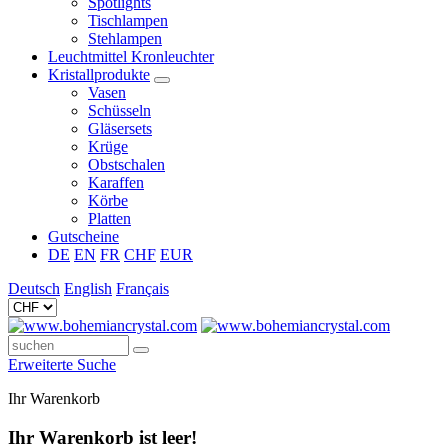
Spotlights
Tischlampen
Stehlampen
Leuchtmittel Kronleuchter
Kristallprodukte
Vasen
Schüsseln
Gläsersets
Krüge
Obstschalen
Karaffen
Körbe
Platten
Gutscheine
DE
EN
FR
CHF
EUR
Deutsch
English
Français
Erweiterte Suche
Ihr Warenkorb
Ihr Warenkorb ist leer!