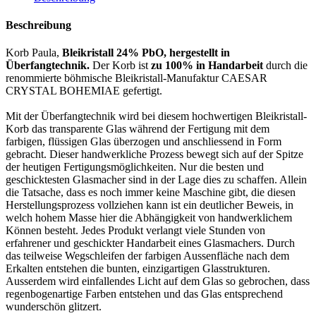
Beschreibung
Korb Paula,
Bleikristall 24% PbO, hergestellt in
Überfangtechnik.
Der Korb ist
zu 100% in Handarbeit
durch die
renommierte böhmische Bleikristall-Manufaktur CAESAR
CRYSTAL BOHEMIAE gefertigt.
Mit der Überfangtechnik wird bei diesem hochwertigen Bleikristall-
Korb das transparente Glas während der Fertigung mit dem
farbigen, flüssigen Glas überzogen und anschliessend in Form
gebracht. Dieser handwerkliche Prozess bewegt sich auf der Spitze
der heutigen Fertigungsmöglichkeiten. Nur die besten und
geschicktesten Glasmacher sind in der Lage dies zu schaffen. Allein
die Tatsache, dass es noch immer keine Maschine gibt, die diesen
Herstellungsprozess vollziehen kann ist ein deutlicher Beweis, in
welch hohem Masse hier die Abhängigkeit von handwerklichem
Können besteht. Jedes Produkt verlangt viele Stunden von
erfahrener und geschickter Handarbeit eines Glasmachers. Durch
das teilweise Wegschleifen der farbigen Aussenfläche nach dem
Erkalten entstehen die bunten, einzigartigen Glasstrukturen.
Ausserdem wird einfallendes Licht auf dem Glas so gebrochen, dass
regenbogenartige Farben entstehen und das Glas entsprechend
wunderschön glitzert.