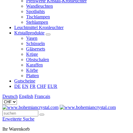
Preiswerte Kristall-Kronleuchter
Wandleuchten
Spotlights
Tischlampen
Stehlampen
Leuchtmittel Kronleuchter
Kristallprodukte
Vasen
Schüsseln
Gläsersets
Krüge
Obstschalen
Karaffen
Körbe
Platten
Gutscheine
DE
EN
FR
CHF
EUR
Deutsch
English
Français
Erweiterte Suche
Ihr Warenkorb