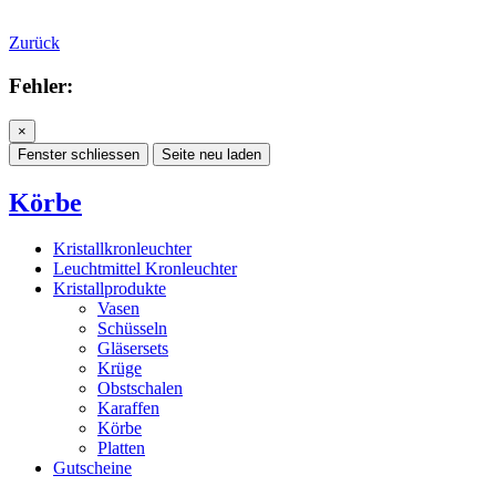
Zurück
Fehler:
×
Fenster schliessen
Seite neu laden
Körbe
Kristallkronleuchter
Leuchtmittel Kronleuchter
Kristallprodukte
Vasen
Schüsseln
Gläsersets
Krüge
Obstschalen
Karaffen
Körbe
Platten
Gutscheine