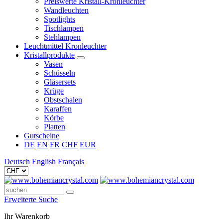
Preiswerte Kristall-Kronleuchter
Wandleuchten
Spotlights
Tischlampen
Stehlampen
Leuchtmittel Kronleuchter
Kristallprodukte
Vasen
Schüsseln
Gläsersets
Krüge
Obstschalen
Karaffen
Körbe
Platten
Gutscheine
DE
EN
FR
CHF
EUR
Deutsch
English
Français
Erweiterte Suche
Ihr Warenkorb