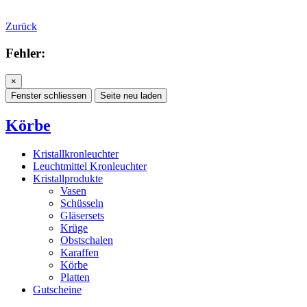
Zurück
Fehler:
×
Fenster schliessen
Seite neu laden
Körbe
Kristallkronleuchter
Leuchtmittel Kronleuchter
Kristallprodukte
Vasen
Schüsseln
Gläsersets
Krüge
Obstschalen
Karaffen
Körbe
Platten
Gutscheine