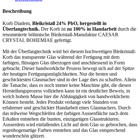
Beschreibung
Korb Diadem,
Bleikristall 24% PbO, hergestellt in
Überfangtechnik.
Der Korb ist
zu 100% in Handarbeit
durch die
renommierte böhmische Bleikristall-Manufaktur CAESAR
CRYSTAL BOHEMIAE gefertigt.
Mit der Überfangtechnik wird bei diesem hochwertigen Bleikristall-
Korb das transparente Glas während der Fertigung mit dem
farbigen, flüssigen Glas überzogen und anschliessend in Form
gebracht. Dieser handwerkliche Prozess bewegt sich auf der Spitze
der heutigen Fertigungsmöglichkeiten. Nur die besten und
geschicktesten Glasmacher sind in der Lage dies zu schaffen. Allein
die Tatsache, dass es noch immer keine Maschine gibt, die diesen
Herstellungsprozess vollziehen kann ist ein deutlicher Beweis, in
welch hohem Masse hier die Abhängigkeit von handwerklichem
Können besteht. Jedes Produkt verlangt viele Stunden von
erfahrener und geschickter Handarbeit eines Glasmachers. Durch
das teilweise Wegschleifen der farbigen Aussenfläche nach dem
Erkalten entstehen die bunten, einzigartigen Glasstrukturen.
Ausserdem wird einfallendes Licht auf dem Glas so gebrochen, dass
regenbogenartige Farben entstehen und das Glas entsprechend
wunderschön glitzert.