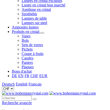
Lustres en cristal exclusifs
Lustre en cristal bon marché
Applique en cristal
Spotlights
Lampes de table
Lampes sur pied
Ampoules lustres
Produits en cristal
Vases
Bols
Sets de verres
Pichets
Coupe à fruits
Carafes
Paniers
Plaques
Bons d'achat
DE
EN
FR
CHF
EUR
Deutsch
English
Français
Recherche avancée