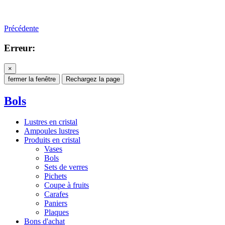
Précédente
Erreur:
×
fermer la fenêtre
Rechargez la page
Bols
Lustres en cristal
Ampoules lustres
Produits en cristal
Vases
Bols
Sets de verres
Pichets
Coupe à fruits
Carafes
Paniers
Plaques
Bons d'achat