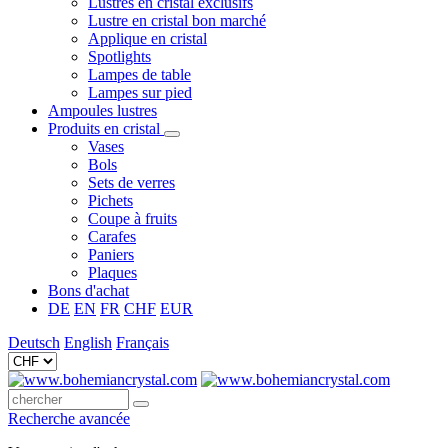
Lustres en cristal exclusifs
Lustre en cristal bon marché
Applique en cristal
Spotlights
Lampes de table
Lampes sur pied
Ampoules lustres
Produits en cristal
Vases
Bols
Sets de verres
Pichets
Coupe à fruits
Carafes
Paniers
Plaques
Bons d'achat
DE
EN
FR
CHF
EUR
Deutsch
English
Français
Recherche avancée