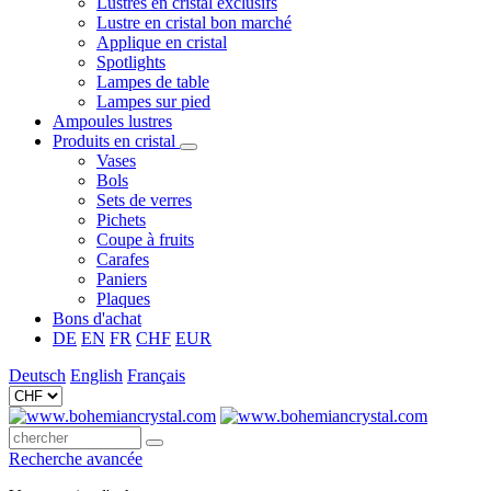
Lustres en cristal exclusifs
Lustre en cristal bon marché
Applique en cristal
Spotlights
Lampes de table
Lampes sur pied
Ampoules lustres
Produits en cristal
Vases
Bols
Sets de verres
Pichets
Coupe à fruits
Carafes
Paniers
Plaques
Bons d'achat
DE
EN
FR
CHF
EUR
Deutsch
English
Français
Recherche avancée