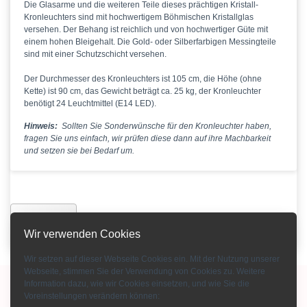
Die Glasarme und die weiteren Teile dieses prächtigen Kristall-
Kronleuchters sind mit hochwertigem Böhmischen Kristallglas
versehen. Der Behang ist reichlich und von hochwertiger Güte mit
einem hohen Bleigehalt. Die Gold- oder Silberfarbigen Messingteile
sind mit einer Schutzschicht versehen.
Der Durchmesser des Kronleuchters ist 105 cm, die Höhe (ohne
Kette) ist 90 cm, das Gewicht beträgt ca. 25 kg, der Kronleuchter
benötigt 24 Leuchtmittel (E14 LED).
Hinweis:
Sollten Sie Sonderwünsche für den Kronleuchter haben,
fragen Sie uns einfach, wir prüfen diese dann auf ihre Machbarkeit
und setzen sie bei Bedarf um.
Zurück
Wir verwenden Cookies
Wir setzen auf dieser Webseite Cookies ein. Mit der Nutzung unserer
Webseite, stimmen Sie der Verwendung von Cookies zu. Weitere
Information dazu, wie wir Cookies einsetzen, und wie Sie die
Copyright © 2015-2026 Bohemian Crystal GmbH
Voreinstellungen verändern können:
Impressum
-
AGB
-
Kontakt
-
Zahlungsarten
-
Über uns
-
Datenschutz
-