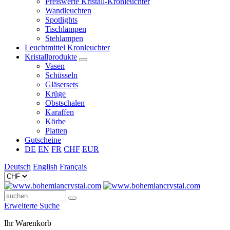
Preiswerte Kristall-Kronleuchter
Wandleuchten
Spotlights
Tischlampen
Stehlampen
Leuchtmittel Kronleuchter
Kristallprodukte
Vasen
Schüsseln
Gläsersets
Krüge
Obstschalen
Karaffen
Körbe
Platten
Gutscheine
DE
EN
FR
CHF
EUR
Deutsch
English
Français
Erweiterte Suche
Ihr Warenkorb