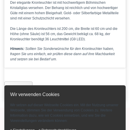
Der elegante Kronleuchter ist mit hochwertigem Böhmischen
Kristallglas versehen. Der Behang ist reichlich und von hochwertiger
Güte mit einem hohen Bleigehalt. Gold- oder Silberfarbige Metallteile
sind mit einer Schutzschicht versehen.
Die Länge des Kronleuchters ist 200 cm, die Breite ist 60 cm und die
Höhe (ohne Säule) ist 56 cm, das Gewicht beträgt ca. 68 kg, der
Kronleuchter benötigt 36 Leuchtmittel (G9 LED).
Hinweis:
Sollten Sie Sonderwünsche für den Kronleuchter haben,
fragen Sie uns einfach, wir prüfen diese dann auf ihre Machbarkeit
und setzen sie bei Bedarf um.
Zurück
Wir verwenden Cookies
Wir setzen auf dieser Webseite Cookies ein. Mit der Nutzung unserer
Webseite, stimmen Sie der Verwendung von Cookies zu. Weitere
Information dazu, wie wir Cookies einsetzen, und wie Sie die
Copyright © 2015-2026 Bohemian Crystal GmbH
Voreinstellungen verändern können:
Impressum
-
AGB
-
Kontakt
-
Zahlungsarten
-
Über uns
-
Datenschutz
-